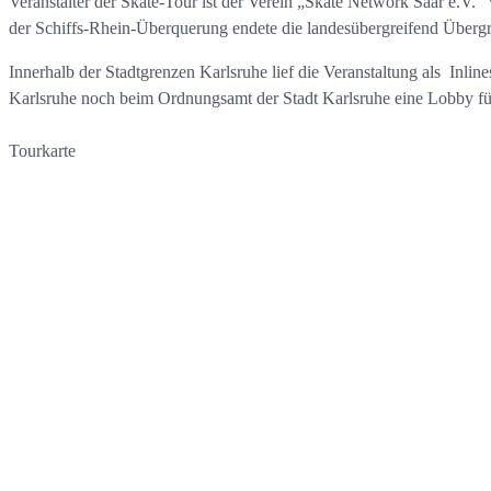
Veranstalter der Skate-Tour ist der Verein „Skate Network Saar e.V.
der Schiffs-Rhein-Überquerung endete die landesübergreifend Übergre
Innerhalb der Stadtgrenzen Karlsruhe lief die Veranstaltung als Inlin
Karlsruhe noch beim Ordnungsamt der Stadt Karlsruhe eine Lobby für 
Tourkarte