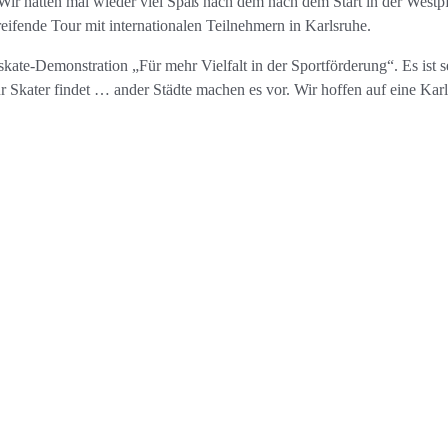
“ Wir hatten mal wieder viel Spaß nach dem nach dem Start in der West
ifende Tour mit internationalen Teilnehmern in Karlsruhe.
eskate-Demonstration „Für mehr Vielfalt in der Sportförderung“. Es ist 
Skater findet … ander Städte machen es vor. Wir hoffen auf eine Karls