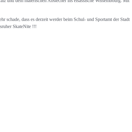
pfalz und dem malerischen Abstecher ins elsässische Wissembourg. Mit
sehr schade, dass es derzeit werder beim Schul- und Sportamt der Stadt
ruher SkateNite !!!