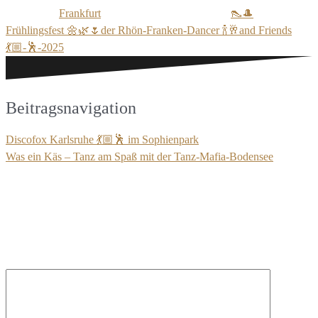
Frankfurt
👠🎩
Frühlingsfest 🌼🌿🌷der Rhön-Franken-Dancer 🍾🥂and Friends
💃🏼-🕺-2025
Beitragsnavigation
Discofox Karlsruhe 💃🏼🕺 im Sophienpark
Was ein Käs – Tanz am Spaß mit der Tanz-Mafia-Bodensee
Schreibe einen Kommentar
Deine E-Mail-Adresse wird nicht veröffentlicht.
Erforderliche
Felder sind mit
*
markiert
Kommentar
*