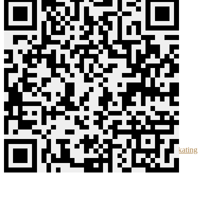
TomTomate.de
🍅
2018-2026 📲
👉 Ähnliche Beiträge🍅:
Tuesday Night Skating