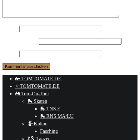
Name
*
E-Mail-Adresse
*
Website
🏡 TOMTOMATE.DE
⭐️ TOMTOMATE.DE
🚂 Tom-On-Tour
🛼 Skaten
🛼 TNS F
🛼 RNS MA/LU
🤩 Kultur
Fasching
💃🕺 Tanzen