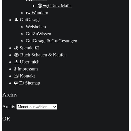
😎🔫💃 Tanz Mafia
🥾 Wandern
🎩 GutGesagt
Weisheiten
GutZuWissen
GutGesagt & GutGesungen
💰 Spende 💵
📚 Buch Schauen & Kaufen
🍅 Über mich
§ Impressum
💌 Kontakt
🧩🗂 Sitemap
Archiv
Archiv
QR