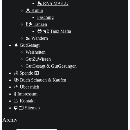
🛼 RNS MA/LU
🤩 Kultur
Fasching
💃🕺 Tanzen
😎🔫💃 Tanz Mafia
🥾 Wandern
🎩 GutGesagt
Weisheiten
GutZuWissen
GutGesagt & GutGesungen
💰 Spende 💵
📚 Buch Schauen & Kaufen
🍅 Über mich
§ Impressum
💌 Kontakt
🧩🗂 Sitemap
Archiv