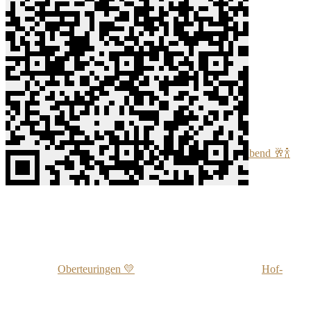
👉 Ähnliche Beiträge🍅:
2024 🥂🍾 Gala Abend 🥂🍾
Oberteuringen 💛
Hof-