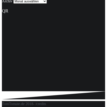
Archiv
QR
TomTomate.de 2018- /credits