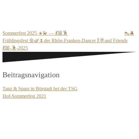
Sommerfest 2025 ☀️💫 — 💃🏼🕺
👠🎩
Frühlingsfest 🌼🌿🌷der Rhön-Franken-Dancer 🍾🥂and Friends
💃🏼-🕺-2025
Beitragsnavigation
Tanz & Spass in Bürstadt bei der TSG
Hof-Sommerfest 2021
Schreibe einen Kommentar
Deine E-Mail-Adresse wird nicht veröffentlicht.
Erforderliche
Felder sind mit
*
markiert