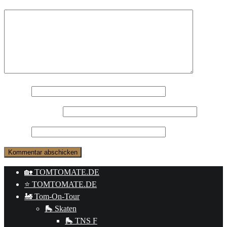
Kommentar
*
Name
*
E-Mail-Adresse
*
Website
🏡 TOMTOMATE.DE
⭐️ TOMTOMATE.DE
🚂 Tom-On-Tour
🛼 Skaten
🛼 TNS F