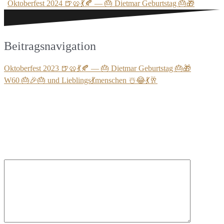
Oktoberfest 2024 🍺🥨💃🍂 — 🎂 Dietmar Geburtstag 🎂🎁
Beitragsnavigation
Oktoberfest 2023 🍺🥨💃🍂 — 🎂 Dietmar Geburtstag 🎂🎁
W60 🎂🎉🎂 und Lieblings💃menschen ☃️😂💃🥂
Schreibe einen Kommentar
Deine E-Mail-Adresse wird nicht veröffentlicht.
Erforderliche
Felder sind mit
*
markiert
Kommentar
*