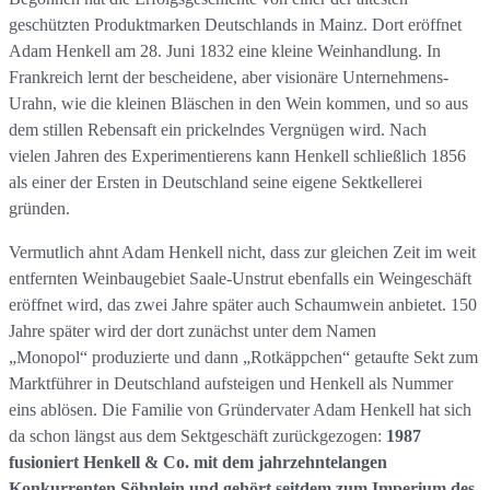
geschützten Produktmarken Deutschlands in Mainz. Dort eröffnet
Adam Henkell am 28. Juni 1832 eine kleine Weinhandlung. In
Frankreich lernt der bescheidene, aber visionäre Unternehmens-
Urahn, wie die kleinen Bläschen in den Wein kommen, und so aus
dem stillen Rebensaft ein prickelndes Vergnügen wird. Nach
vielen Jahren des Experimentierens kann Henkell schließlich 1856
als einer der Ersten in Deutschland seine eigene Sektkellerei
gründen.
Vermutlich ahnt Adam Henkell nicht, dass zur gleichen Zeit im weit
entfernten Weinbaugebiet Saale-Unstrut ebenfalls ein Weingeschäft
eröffnet wird, das zwei Jahre später auch Schaumwein anbietet. 150
Jahre später wird der dort zunächst unter dem Namen
„Monopol“ produzierte und dann „Rotkäppchen“ getaufte Sekt zum
Marktführer in Deutschland aufsteigen und Henkell als Nummer
eins ablösen. Die Familie von Gründervater Adam Henkell hat sich
da schon längst aus dem Sektgeschäft zurückgezogen:
1987
fusioniert Henkell & Co. mit dem jahrzehntelangen
Konkurrenten Söhnlein und gehört seitdem zum Imperium des