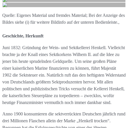
Quelle: Eigenes Material und fremdes Material; Bei der Anzeige des
Bildes siehe (i) für weitere Bildinfo auf der unteren Bedienleiste.,
Geschichte, Herkunft
Juni 1832: Gründung der Wein- und Sektkellerei Henkell. Vielleicht
brachte ja der Knall eines Sektkorkens Wilhem II. auf die Idee zu
jener bis heute sprudelnden Geldquelle. Um seine großen Pläne
einer kaiserlichen Marine finanzieren zu können, führt Majestät
1902 die Sektsteuer ein. Natürlich ruft das den heftigsten Widerstand
von Deutschlands größtem Sektproduzenten hervor. Mit allen
politischen und publizistischen Tricks versucht die Kellerei Henkell,
die kaiserlichen Steuerpläne zu torpedieren – zwecklos, wofür
heutige Finanzminister vermutlich noch immer dankbar sind.
Anno 1900 konsumieren die sektverrückten Deutschen jährlich rund
drei Millionen Flaschen allein der Marke „Henkell trocken“.
Begonnen hat die Erfolgsgeschichte von einer der ältesten