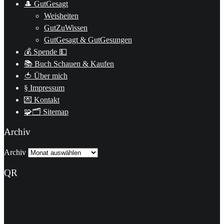
🎩 GutGesagt
Weisheiten
GutZuWissen
GutGesagt & GutGesungen
💰 Spende 💵
📚 Buch Schauen & Kaufen
🍅 Über mich
§ Impressum
💌 Kontakt
🧩🗂 Sitemap
Archiv
Archiv
QR