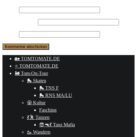
Name
*
E-Mail-Adresse
*
Website
🏡 TOMTOMATE.DE
⭐️ TOMTOMATE.DE
🚂 Tom-On-Tour
🛼 Skaten
🛼 TNS F
🛼 RNS MA/LU
🤩 Kultur
Fasching
💃🕺 Tanzen
😎🔫💃 Tanz Mafia
🥾 Wandern