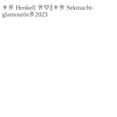
⚜️🥂 Henkell 🥂💛🍾⚜️🥂 Sektnacht-
glamourös🥂2023