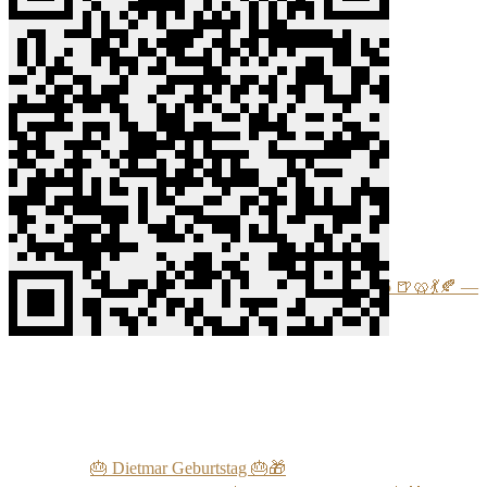
👉 Ähnliche Beiträge🍅:
Oktoberfest 2025 🍺🥨💃🍂 —
🎂 Dietmar Geburtstag 🎂🎁