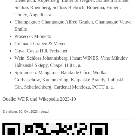
Metternich, Kupferberg, Lutter & Wegner, Söhnlein Brillant,
Schloss Rheinberg, Schloss Biebrich, Bohemia, Hubert,
Törley, Angelli u. a.
Champagner: Champagne Alfred Gratien, Champagne Veuve
Emille
Prosecco: Mionetto
Crémant: Gratien & Meyer
Cava: Cavas Hill, Freixenet
Wein: Schloss Johannisberg, i heart WINES, Víno Mikulov,
Hábanské Sklepy, Chapel Hill u. a.
Spirituosen: Mangaroca Batida de Côco, Wodka
Gorbatschow, Kuemmerling, Karpatské Brandy, Lubuski
Gin, Scharlachberg, Cardenal Mendoza, POTT u. a.
Quelle: WDR und Wikepedia 2023-10
Erstellung: 30
. Okt 2023
; reload
TomTomate.de
🍅
2018-2026 📲