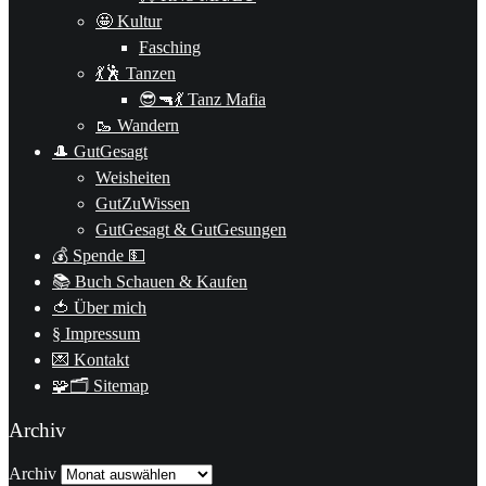
🤩 Kultur
Fasching
💃🕺 Tanzen
😎🔫💃 Tanz Mafia
🥾 Wandern
🎩 GutGesagt
Weisheiten
GutZuWissen
GutGesagt & GutGesungen
💰 Spende 💵
📚 Buch Schauen & Kaufen
🍅 Über mich
§ Impressum
💌 Kontakt
🧩🗂 Sitemap
Archiv
Archiv