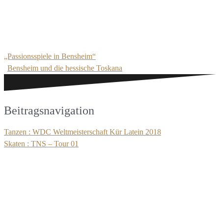
„Passionsspiele in Bensheim“
Bensheim und die hessische Toskana
Beitragsnavigation
Tanzen : WDC Weltmeisterschaft Kür Latein 2018
Skaten : TNS – Tour 01
Schreibe einen Kommentar
Deine E-Mail-Adresse wird nicht veröffentlicht.
Erforderliche
Felder sind mit
*
markiert
Kommentar
*