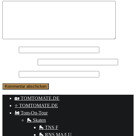
Name
*
E-Mail-Adresse
*
Website
🏡 TOMTOMATE.DE
⭐️ TOMTOMATE.DE
🚂 Tom-On-Tour
🛼 Skaten
🛼 TNS F
🛼 RNS MA/LU