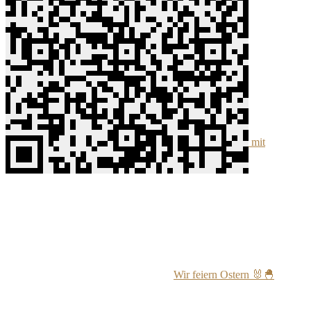
👉 Ähnliche Beiträge🍅:
Tagessegen 🙏☀️ mit
Kapuzinermönch Paulus Terwitte
Wir feiern Ostern 🐰🐣