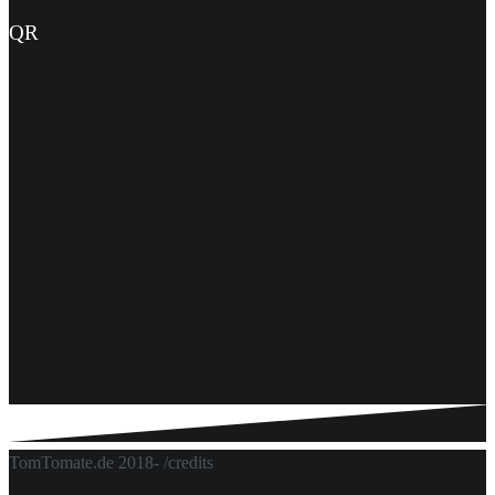
QR
TomTomate.de 2018- /credits